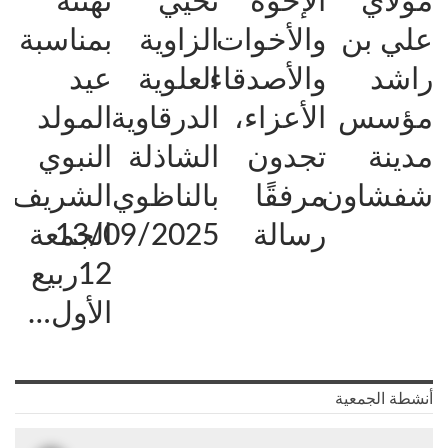
مولاي
الإخوة
تحيي
تهنئة
علي بن
والأخوات
الزاوية
بمناسبة
راشد
والأصدقاء
العلوية
عيد
مؤسس
الأعزاء،
الدرقاوية
المولد
مدينة
تجدون
الشاذلة
النبوي
شفشاون
مرفقًا
بالناظوي
الشريف
رسالة
13/09/2025
الجمعة
12ربيع
الأول…
أنشطة الجمعية