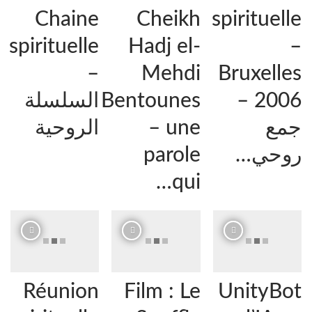
Chaine
Cheikh
spirituelle
spirituelle
Hadj el-
–
–
Mehdi
Bruxelles
2006 –
Bentounes
السلسلة
جمع
– une
الروحية
روحي…
parole
qui…
Réunion
Film : Le
UnityBot