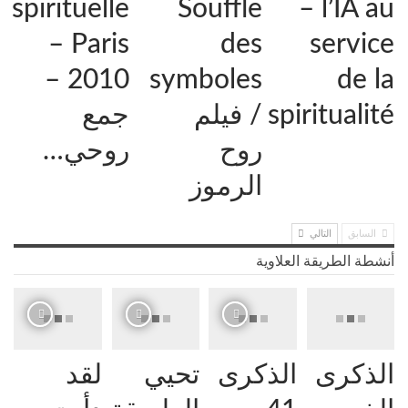
spirituelle
Souffle
– l’IA au
– Paris
des
service
2010 –
symboles
de la
spiritualité
/ فيلم
جمع
روح
روحي…
الرموز
السابق
التالي
أنشطة الطريقة العلاوية
الذكرى
الذكرى
تحيي
لقد