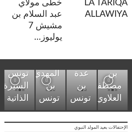
LA TARIQA
خطى مولاي
ALLAWIYA
عبد السلام بن
الشيخ
مشيش 7
الشيخ
خالد
يوليوز…
الشيخ
سيدي
الشيخ
عدلان
أحمد
الحاج
محمد
بن
بن
عدة
المهدي
تونس
مصطفى
بن
بن
السيرة
العلاوي
تونس
تونس
الذاتية
الإحتفالات بعيد المولد النبوي