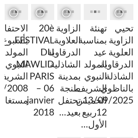
تحيي
تهنئة
الزاوية
20è
الاحتفال
الزاوية
بمناسبة
العلاوية
FESTIVAL
بأسبوع
العلوية
عيد
الدرقاوية
DU
المولد
الدرقاوية
المولد
الشاذلية
MAWLID
النبوي
الشاذلة
النبوي
بمدينة
PARIS
الشريف
بالناظوي
الشريف
طنجة
– 06
3/2008
13/09/2025
الخميس
تحتفل
janvier
مستغانم
12ربيع
بعيد…
2018
الأول…