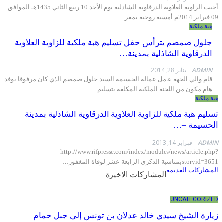
أحيت الزاوية العلاوية الدرقاوية الشاذلية يوم الأحد 10 ربيع الثاني 1435هـ الموافق
…
ملكية
ل صمصم يترأس حفل تسليم هبة ملكية للزاوية العلاوية
رقاوية الشاذلية بمدينة…
AD
يناير 28, 2014
 والي الجهة عامل عمالة الحسيمة السيد جلول صمصم الذي كان مرفوقا بوفد
مكون من اللجنة الملكية المكلفة بتسليم
…
كية
 هبة ملكية للزاوية العلاوية الدرقاوية الشاذلية بمدينة
يمة –…
A
فبراير 14, 2013
http://www.rifpresse.com/index/modules/news/articl
storyid
بمناسبة الذكرى الرابعة عشر لوفاة المغفور
…
ركات القديمة
المشاركات الاخيرة
UNCATEGOR
ة الشيخ سيدي خالد عدلان بن تونس إلى جبل حمام