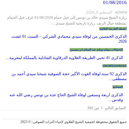
01/08/
A
أغسطس 3, 2026
زيارة الشيخ سيدي خالد بن تونس إلى جبل حمام 01/08/2026 عرف جبل الحمام
ة جبال الريف زيارة تاريخية للشيخ سيدي…
لطريقة العلاوية
الذكرى الخمسين من لوفاة سيدي محمادي الشركي – السبت 01 غشت
تفالات بمقام مولاي عبد السلام ابن مشيش
علاوية الدرقاوية الشاذلية بالمملكة لمغربية…
UNCATEGO
الذكرى 92 سنة لوفاة الغوث الأكبر حجة الصوفية شيخنا سيدي أحمد بن
فى…
اييخ
كرى اربعة وسبعين لوفاة الشيخ الحاج عدة بن تونس رضي الله عنه
دس…
بق
التالي
1 من 360
لحقوق محفوظة لجمعية الشيخ العلاوي لإحياء التراث الصوفي | © 2023