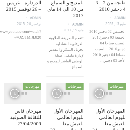
طنجة من 2 – 3 –
للمديح و السماع
الدردارة – غريس
من 10 الى 14 ماي
– 26 نوفمبر 2015
2017
ADMIN
AD
نوفمبر 26, 2015
ADMIN
مايو 15, 2017
الخميس 02 دجنبر 2010
https://www.youtube.com/watch?
الجمعة 03 دجنبر2010
v=OZJTMlJk820
تتقدم الطريقة العلاوية
السبت صباحا 04
الدرقاوية الشاذلية
دجنبر2010 السبت
بجزيل الشكر و التقدير
مساءا 04 دجنبر 2010
لإدارة ملتقى أصيلة
بر…
الوطني العاشر للمديح و
السماع
…
جانات
مهرجانات
مهرجانات
رجان الأول
المهرجان الأول
مهرجان فاس
م العالمي
لليوم العالمي
للثقافة الصوفية
يش معا
للعيش معا
23/04/2009