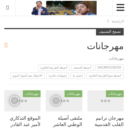
سية
ح التصنيف
رجانات
انات
UNCATEGORI
أنشطة الجمعية
أنشطة الطريقة العلاوية
ة شيخ الطريقة العلاوية
إتصل بنا
إسهامات فكرية
الاحتفال بعيد المولد النبوي
جانات
مهرجانات
مهرجانات
ان ترانيم
ملتقى أصيلة
الموقع التذكاري
لب القدسية
الوطني العاشر
لأمير عبد القادر