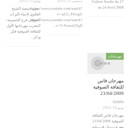
ديسمبر 15, 2010
يوليو 15, 2010
Cultere Soufie 
au 24 Avril
https://www.youtube.com/watch?
تحيي جمعية الشيخ
v=-aLU_PJvegU
العلاوي لإحياء التراث
https://www.youtube.com/watch?
الصوفي فرع الحسيمة -
v=7vYwwsGTqJI…
المغرب مهرجانها الأول
للثقافة الصوفية فكر
وذكر…
جانات
جان فاس
افة الصوفية
23/04/2
AD
2
ان فاس للثقافة
الصوفية 23/04/2009
ـــــان فـــــاس