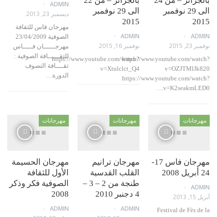
بالجزائر – من 24
بالجزائر – من 22
ADMIN
الى 29 نوفمبر
الى 29 نوفمبر
ديسمبر 23, 2013
2015
2
مهرجان فاس للثقافة
ADMIN
AD
الصوفية 23/04/2009
 2015
نوفمبر 16, 2015
مهرجــــــان فـــــاس
للثقــــــافة الصوفية :
https://www.youtube.com/watch?
https://www.youtube.com/wa
ثقــــافة التصوف
v=Xtulclct_Q4
v=OZJTMlJ
الدورة…
https://www.youtube.com/wa
v=K2seakmL
جانات
مهرجانات
مهرجانات
مهرجان فاس 17-
مهرجان ترانيم
مهرجان الحسيمة
القلب القدسية
الأول للثقافة
طنجة من 2 – 3 –
الصوفية فكر وذكر
AD
4 دجنبر 2010
2008
20
ADMIN
ADMIN
Festival de Fès 