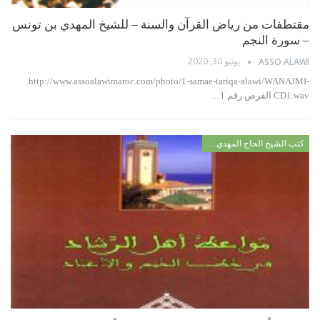
مقتطفات من رياض القرآن والسنة – للشيخ المهدي بن تونس
– سورة النجم
يونيو 30, 2020
ASSO ALAWI
http://www.assoalawimaroc.com/photo/1-samae-tariqa-alawi/WANAJMI-
CD1.wav القرص رقم 1…
كتب الشيخ الحاج المهدي بن تونس