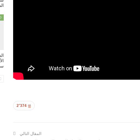
سي
السبت
D
ال
سي
2٬374
المقال التالي