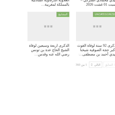
دي محمادي الشركي –
العلاوية الدرقاوية الشاذلية
 01 غشت 2026
بالمملكة لمغربية…
UNCATEGORIZE
المشاييخ
الذكرى 92 سنة لوفاة الغوث
الذكرى اربعة وسبعين لوفاة
أكبر حجة الصوفية شيخنا
الشيخ الحاج عدة بن تونس
دي أحمد بن مصطفى…
رضي الله عنه وقدس…
السابق
التالي
1 من 360