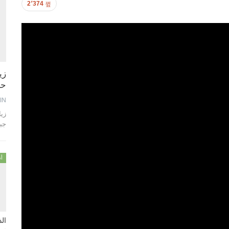
2٬374
زي
حمام 
IN
جب
أن
ال