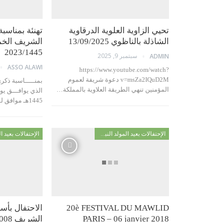
تحيي الزاوية العلوية الدرقاوية
تهنئة بمناسبة
الشاذلة بالناظوي 13/09/2025
2023/1445
سبتمبر 9, 2025
ADMIN
ASSO ALAWI
https://www.youtube.com/watch?
v=msZa2IQuD2M دعوة شريفة لعموم
بمنـــــاسبة ذكر
المؤمنين تنهي الطريقة العلاوية بالمملكة…
1445هـ موافق لـ 28 شتنبر 2023م…
الإحتفالات بعيد المولد النبوي
20è FESTIVAL DU MAWLID
الاحتفال بأسب
PARIS – 06 janvier 2018
الشريف 27/03/2008 مستغانم