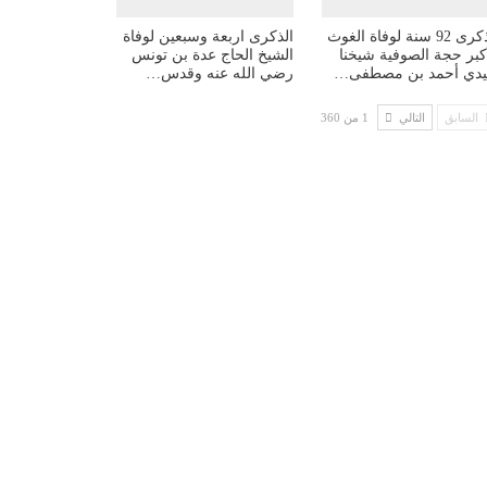
الذكرى 92 سنة لوفاة الغوث
الذكرى اربعة وسبعين لوفاة
أكبر حجة الصوفية شيخنا
الشيخ الحاج عدة بن تونس
دي أحمد بن مصطفى…
رضي الله عنه وقدس…
السابق
التالي
1 من 360