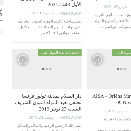
الأول 2021/1443
مارس 20, 2021
مارس 16, 2021
ASSO ALAWI
الـعـــــــلاوي للتربية
ال
سي
 بالاحتفال أسبوع المولد
بمنـــــاسبة ذكرى المولد النبـوي الشريف
بالمركب الرياضي…
الذي يوافـــق يوم الثلاثاء 12 ربيـــع الأول
1443هـ موافق لـ 19 أكتوبر…
الإحتفالات بعيد المولد النبوي
الإحتفالات بعيد المولد النبوي
AISA – Orléns Ma
دار السلام بمدينة تولوز فرنسا
09 No
تحتفل بعيد المولد النبوي الشريف
السبت 23 نونبر 2019
ديسمبر 5, 2019
نوفمبر 24, 2019
ASSO ALAWI
AISA - Orléns M
بسم الله الرحمن الرحيم والصلاة والسلام
https://www.youtub