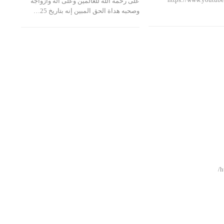
على رحمة الله للعالمين وعلى آله وأزواجه
وصحبه هداة الحق المبين إنه بتاريخ 25…
https://www.facebook.com/aisanet.nl/videos/485709725378827/