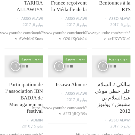
TARIQA
France reçoivent
Bentounes 
ALLAWIYA
la Médaille de la
ASSO ALAWI
ASSO ALAWI
ASSO A
2
يوليو 6, 2017
يوليو 6, 2017
https://www.youtube.com/watch?
https://www.youtube.com/watch?
https://www.youtube.com/wa
v=6WvbIe0Xuos
v=O201XjO4s24
v=zxIJKVY
 وصورة
صوت وصورة
صوت وصورة
سالكي 2 السلام
Issawa Almere
Participation de
 خطى مولاي
l’association IBN
ASSO ALAWI
السلام بن
BADJA de
يوليو 6, 2017
مشيش 7 يوليوز
Mostaganem au
https://www.youtube.com/watch?
festival
2
v=d2EUjRQtR9s
ADMIN
ASSO A
2
مايو 15, 2010
https://www.youtube.com/watch?
https://www.youtube.com/wa