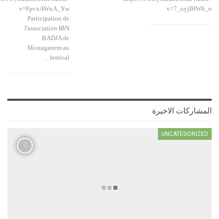
v=FpvxAWxA_Yw
v=7_oyjIH
Participation de
l'association IBN
BADJA de
Mostaganem au
festival…
اركات الاخيرة
UNCATEGORI