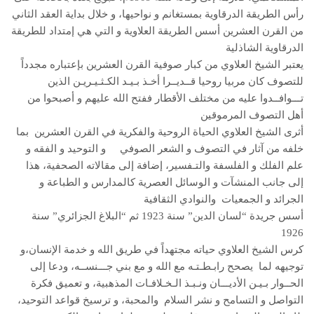
رأس الطريقة الدرقاوية بمستغانم و نواحيها، و خلال بداية العقد الثاني
من القرن العشرين أسس الطريقة العلاوية و التي هي إمتداد للطريقة
الدرقاوية الشاذلية
يعتبر الشيخ العلاوي من كبار صوفية القرن العشرين بإعتباره مجدداً
للتصوف كان مربيا روحيا قــديــرا أخـذ بـيـد الكـثـيـريـن الذين
تـــوافــدوا عليه من مختلف الأقطار ففتح الله عليهم و أصبحوا من
أهل التصوف المرموقين
أثرى الشيخ العلاوي الحياة الروحية والفكرية في القرن العشرين بما
خلفه من آثار في التصوف و الشعر الصوفي و التوحيد و الفقه و
علم الفلك و الفلسفة والتـفسير، إضافة إلى مقالاته الصحفية، هذا
إلى جانب المنشآت و الوسائل العصرية كالمدارس و الطباعة و
الجرائد و الجمعيات والنوادي الثقافية
أسس جريدة “لسان الدين” سنة 1923 ثم “البلاغ الجزائري” سنة
1926
كرس الشيخ العلاوي حياته مجتهداً في طريق الله و خدمة الإنسان،و
توجيهه لما يصحح رابـطـتـه مع الله و مع بني جـــنســه، ودعا إلى
الحــوار بـيـن الأديـــان ونـبـذ الـخـلافـات المذهبية، و تعميق فكرة
التواصل و التسامح و نشر السلام والمحبة، و ترسيخ قواعد التوحيد،