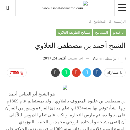
الرئيسية
المشاييخ
فيديو
المشاييخ
مشايخ الطريقة العلاوية
الشيخ أحمد بن مصطفى العلاوي
اخر تحديث
أكتوبر 24, 2017
بواسطة
Admin
مشاركة
7٬855
هو الشيخ أبو العباس أحمد
بن مصطفى بن عليوة المعروف بالعلاوي ، ولد بمستغانم عام 1869م
وبها نشأ، توفي بها سنة1934م، تعلم مبادئ القراءة وسور من القرآن
على يد والده، ثم مارس التجارة وانكب على تعلم الدروس ليلاً إلى
أن إلتقى بشيخه و أستاذه الروحي محمد بن الحبيب البوزيدي
المستغانمي، فلازمه إلى وفاته سنة 1909م، فبويع بعده بالخلافة على