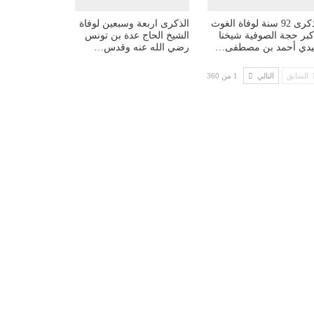
الذكرى 92 سنة لوفاة الغوث
الذكرى اربعة وسبعين لوفاة
أكبر حجة الصوفية شيخنا
الشيخ الحاج عدة بن تونس
دي أحمد بن مصطفى…
رضي الله عنه وقدس…
السابق
التالي
1 من 360