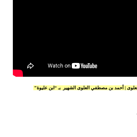
علوى | أحمد بن مصطفي العلوى الشهير بـ “ابن عليوة”