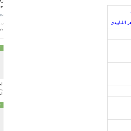
زي
حمام 
,
IN
ر اللبابيدي
جب
أن
ال
سي
السبت
D