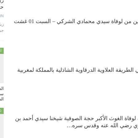
زي
حمام 
IN
الذكرى الخمسين من لوفاة سيدي محمادي الشركي – السبت 01 غشت
جب
أن
 41 تحيي الطريقة العلاوية الدرقاوية الشاذلية بالمملكة لمغربية
ال
سي
السبت
D
ى 92 سنة لوفاة الغوث الأكبر حجة الصوفية شيخنا سيدي أحمد بن
ي رضي الله عنه وقدس سره…