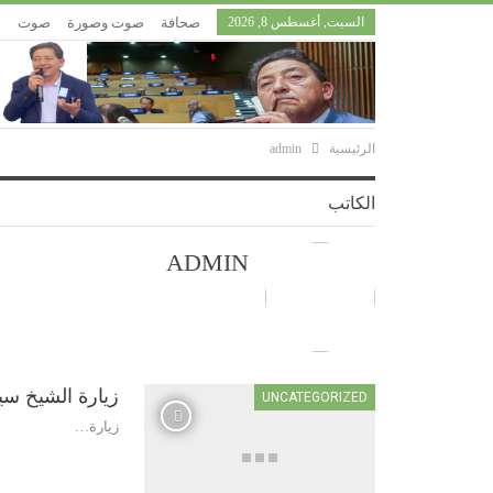
السبت, أغسطس 8, 2026
صحافة
صوت وصورة
صوت
إ
الرئيسية
admin
الكاتب
ADMIN
زيارة الشيخ سيدي
UNCATEGORIZED
زيارة…