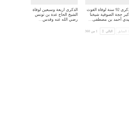
الذكرى 92 سنة لوفاة الغوث
الذكرى اربعة وسبعين لوفاة
أكبر حجة الصوفية شيخنا
الشيخ الحاج عدة بن تونس
دي أحمد بن مصطفى…
رضي الله عنه وقدس…
السابق
التالي
1 من 360