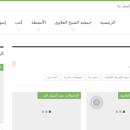
تصل بنا
الرئيسية
جمعية الشيخ العلاوي
الأنشطة
كتب
إسه
ال
D
يخ الطريقة العلاوية
إتصل بنا
إسهامات فكرية
التعــازي
علاوية
الإحتفالات بعيد المولد النبوي