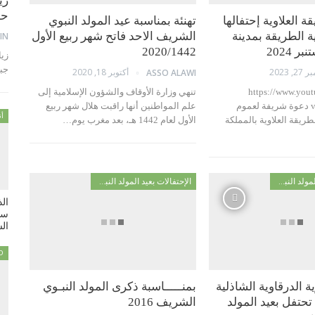
زي
حمام 
 العلاوية إحتفالها
تهنئة بمناسبة عيد المولد النبوي
ة الطريقة بمدينة
الشريف الاحد فاتح شهر ربيع الأول
IN
2020/1442
جب
, 2023
أكتوبر 18, 2020
ASSO ALAWI
https://www.you
تنهي وزارة الأوقاف والشؤون الإسلامية إلى
v=qs1fbLd3mA0 دعوة شريفة لعموم
علم المواطنين أنها راقبت هلال شهر ربيع
أن
طريقة العلاوية بالمملكة
الأول لعام 1442 هـ، بعد مغرب يوم…
الإحتفالات بعيد المولد النبوي
الإحتفالات بعيد المولد النبوي
ال
سي
السبت
D
ية الدرقاوية الشاذلية
بمنـــــاسبة ذكرى المولد النبـوي
تحتفل بعيد المولد
الشريف 2016