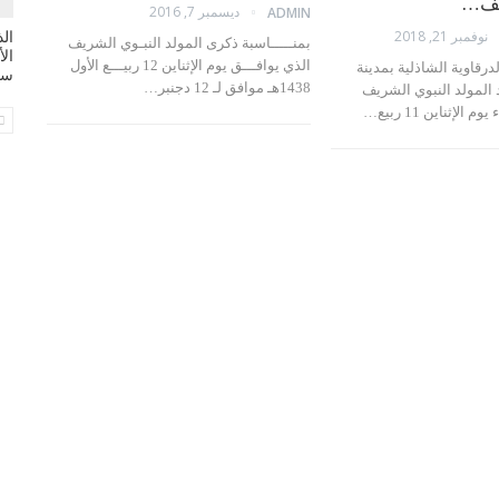
يف…
ديسمبر 7, 2016
ADMIN
نوفمبر 21, 2018
بمنـــــاسبة ذكرى المولد النبـوي الشريف
ال
الذي يوافـــق يوم الإثناين 12 ربيـــع الأول
الدرقاوية الشاذلية بمدينة
سي
1438هـ موافق لـ 12 دجنبر
…
 المولد النبوي الشريف