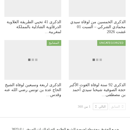
الذكرى الخمسين من لوفاة سيدي
الذكرى 41 تحيي الطريقة العلاوية
محمادي الشركي – السبت 01
الدرقاوية الشاذلية بالمملكة
غشت 2026
لمغربية…
UNCATEGORIZED
المشاييخ
الذكرى 92 سنة لوفاة الغوث الأكبر
الذكرى اربعة وسبعين لوفاة الشيخ
حجة الصوفية شيخنا سيدي أحمد
الحاج عدة بن تونس رضي الله عنه
بن مصطفى…
وقدس…
السابق
التالي
1 من 360
جميع الحقوق محفوظة لجمعية الشيخ العلاوي لإحياء التراث الصوفي | © 2023