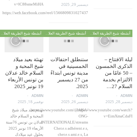
ديسمبر 29, 2025
v=lC88smeMiHA
https://web.facebook.com/reel/1566809831027437
أنشطة شيخ الطريقة العلاوية
أنشطة شيخ الطريقة العلاوية
أنشطة شيخ الطريقة العلاوية
 الافتتاح –
ستنطلق احتفالات
تهنئة بعيد ميلاد
كرى الخمسون
الخمسينية في
شيخ المحبة و
– 50 عامًا من
مدينة تونس ابتداءً
السلام خالد عدلان
تزام بخدمة
من 27 ديسمبر
بن تونس الأربعاء
م 27…
2025.
19 نونبر 2025
ADMIN
ADMIN
AD
, 2025
ديسمبر 26, 2025
نوفمبر 18, 2025
https://www.youtube.com/wa
https://www.youtube.com/@AISA-
تهنئة بعيد ميلاد شيخ
v=EimXmaC
ONG-
المحبة و السلام خالد
INTERNATIONALE/streams
عدلان بن تونس 76سنة
Cher.e.s adhérent.e.s,
الأربعاء 19 نونبر 2025
cher.e.s ami.e.s, La
بحلول عيد ميلادك