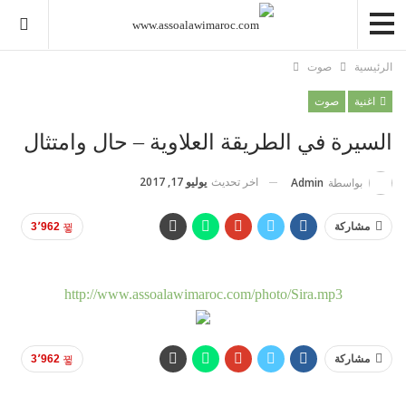
الرئيسية
صوت
اغنية
صوت
السيرة في الطريقة العلاوية – حال وامتثال
اخر تحديث
يوليو 17, 2017
بواسطة
Admin
مشاركة
3٬962
http://www.assoalawimaroc.com/photo/Sira.mp3
مشاركة
3٬962