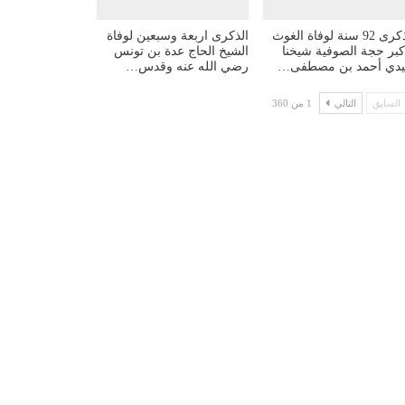
الذكرى 92 سنة لوفاة الغوث
الذكرى اربعة وسبعين لوفاة
أكبر حجة الصوفية شيخنا
الشيخ الحاج عدة بن تونس
دي أحمد بن مصطفى…
رضي الله عنه وقدس…
السابق
التالي
1 من 360