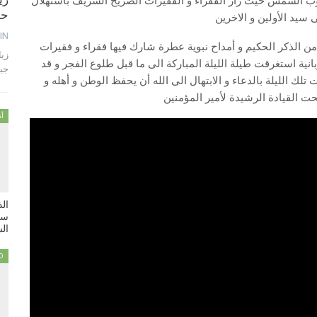
ب الشمس حيث زار الفقراء و الفقيرات الضريح الشريف باستهلال
حمام 
 سيد الأولين و الاخرين
IN
من الذكر الحكيم و أمداح نبوية عطرة شارك فيها فقراء و فقيرات
انية استغرقت طيلة الليلة المباركة الى ما قبل طلوع الفجر و قد
جب
ك الليلة بالدعاء و الابتهال الى الله أن يحفظ الوطن و أهله و
حت القيادة الرشيدة لأمير المؤمنين
أن
ال
سي
السبت
D