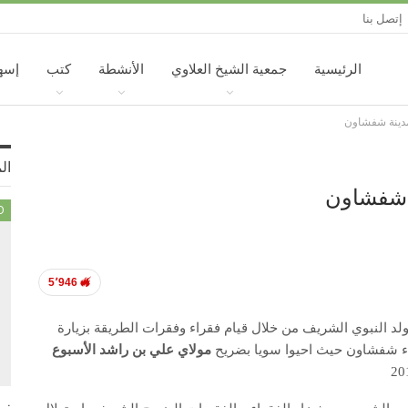
إتصل بنا
الرئيسية
جمعية الشيخ العلاوي
الأنشطة
كتب
إسه
دينة شفشاون
ال
 شفشاون
D
5٬946
مولد النبوي الشريف من خلال قيام فقراء وفقرات الطريقة بزيارة
ء شفشاون حيث احيوا سويا بضريح
مولاي علي بن راشد الأسبوع
زي