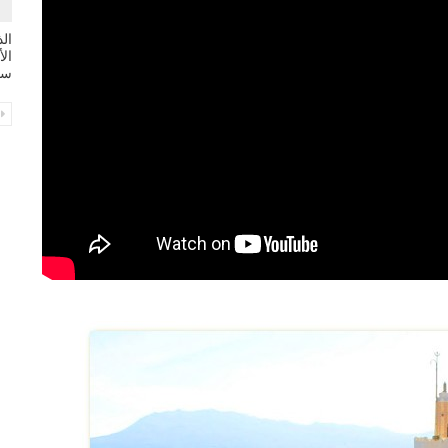
ال
سي