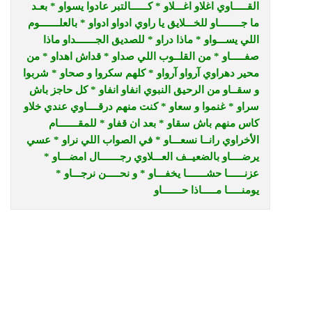
القـــــاوي
اغلاو اغـــلاو * كــــــالتبر عادوا يسواو * بعـد
ما جــــــــاو للخـــلايق يا راوي
ادواو ادواو * بالعلـــــــوم
اللي يســـواو * ماذا دراو * للصديق الجـــــــداو
ماذا
صفـــــاو * من القلــوب اللي صداو * قداش اهداو * من
محير دهراوي
آرواو آرواو * كلهم سكروا و صحاو * شربوا
و سقــاو من الرحيق النبوي
انفاو انفاو * كل حاجز باش
سراو * غنموا و سعاو * كنت منهم درقــــاوي
عندي خلاو
كاس منهم باش سقاو * بعد ان قفاو * للمقـــــــام
الأخراوي
رانــا نسعـــاو * في الصواب اللي نراو * عسي
يرضــــاو بالضعيــف العـــلاوي
رجـــــــال امضـــاو *
عزنــــــا حشـــــــا يخفـــاو * و نحـــــن نرجـــاو *
يومنـــــا مـــــاذا حـــــــاو