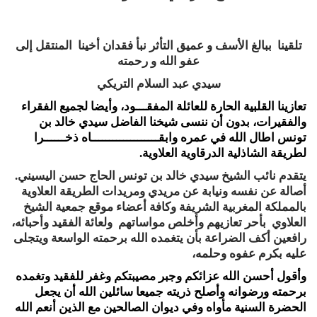
تلقينا ببالغ الأسف و عميق التأثر نبأ فقدان أخينا المنتقل إلى
عفو الله و رحمته
سيدي عبد السلام التريكي
تعازينا القلبية الحارة للعائلة المفقـــود، وأيضا لجميع الفقراء
والفقيرات، بدون أن ننسى شيخنا الفاضل سيدي خالد بن
تونس اطال الله في عمره وابقـــــــــــــــــــاه ذخــــــرا
لطريقة الشاذلية الدرقاوية العلاوية.
يتقدم نائب الشيخ سيدي خالد بن تونس الحاج حسن اليسيني.
أصالة عن نفسه ونيابة عن مريدي ومريدات الطريقة العلاوية
بالمملكة المغربية الشريفة وكافة أعضاء موقع جمعية الشيخ
العلاوي بأحر تعازيهم وأخلص مواساتهم ولعائة الفقيد وأحبائه،
رافعين أكف الضراعة بأن يتغمده الله برحمته الواسعة ويتجلى
عليه بكرم عفوه وحلمه،
وأقول أحسن الله عزائكم وجبر مصيبتكم وغفر للفقيد وتغمده
برحمته ورضوانه وأصلح ذريته جميعا سائلين الله أن يجعل
الحضرة السنية مأواه وفي ديوان الصالحين مع الذين أنعم الله