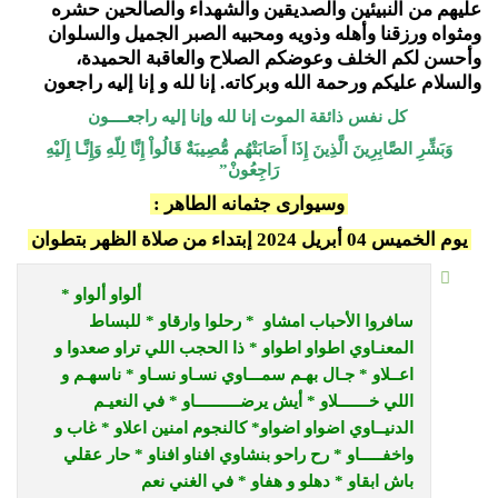
عليهم من النبيئين والصديقين والشهداء والصالحين حشره
ومثواه ورزقنا وأهله وذويه ومحبيه الصبر الجميل والسلوان
وأحسن لكم الخلف وعوضكم الصلاح والعاقبة الحميدة،
والسلام عليكم ورحمة الله وبركاته. إنا لله و إنا إليه راجعون
كل نفس ذائقة الموت إنا لله وإنا إليه راجعــــون
وَبَشِّرِ الصَّابِرِينَ الَّذِينَ إِذَا أَصَابَتْهُم مُّصِيبَةٌ قَالُواْ إِنَّا لِلّهِ وَإِنَّـا إِلَيْهِ
رَاجِعُونْ”
وسيوارى جثمانه الطاهر :
يوم الخميس 04 أبريل 2024 إبتداء من صلاة الظهر بتطوان
ألواو ألواو *
سافروا الأحباب امشاو * رحلوا وارقاو * للبساط
المعنـاوي
اطواو اطواو * ذا الحجب اللي تراو صعدوا و
اعــلاو * جـال بهـم سمـــاوي
نسـاو نسـاو * ناسهـم و
اللي خـــــــلاو * أيش يرضــــــــــاو * في النعيـم
الدنيــاوي
اضواو اضواو* كالنجوم امنين اعلاو * غاب و
واخفـــــاو * رح راحو بنشاوي
افناو افناو * حار عقلي
باش ابقاو * دهلو و هفاو * في الغني نعم