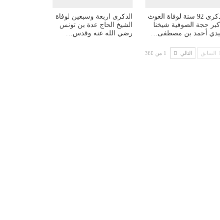
الذكرى 92 سنة لوفاة الغوث
الذكرى اربعة وسبعين لوفاة
أكبر حجة الصوفية شيخنا
الشيخ الحاج عدة بن تونس
دي أحمد بن مصطفى…
رضي الله عنه وقدس…
السابق
التالي
1 من 360