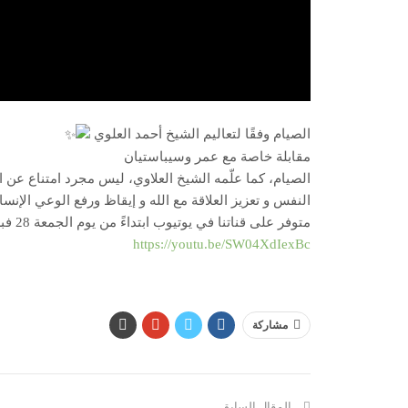
الصيام وفقًا لتعاليم الشيخ أحمد العلوي
مقابلة خاصة مع عمر وسيباستيان
الصيام، كما علّمه الشيخ العلاوي، ليس مجرد امتناع عن
النفس و تعزيز العلاقة مع الله و إيقاظ ورفع الوعي الإنسا
متوفر على قناتنا في يوتيوب ابتداءً من يوم الجمعة 28 فبراير – الساعة التاسعة والنصف مساءً
https://youtu.be/SW04XdIexBc
مشاركة
المقال السابق