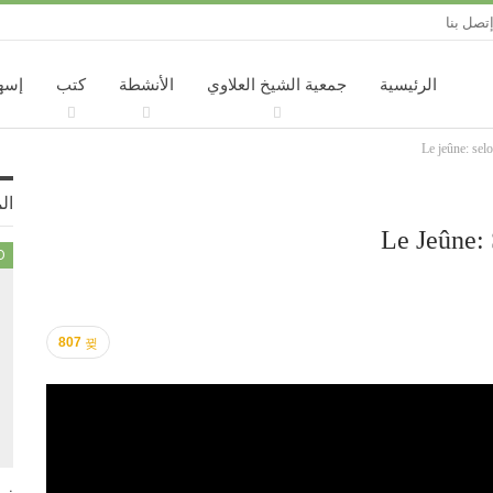
تصل بنا
الرئيسية
جمعية الشيخ العلاوي
الأنشطة
كتب
إسه
Le jeûne: sel
ال
Le Jeûne:
D
807